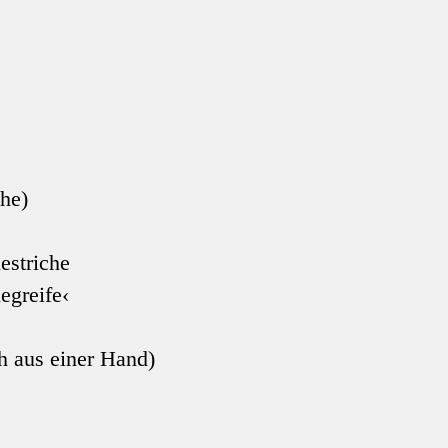
che)
estriche
egreife‹
h aus einer Hand)