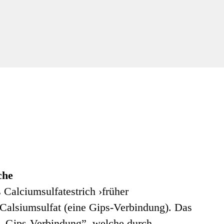
che
 Calciumsulfatestrich ›früher
t Calsiumsulfat (eine Gips-Verbindung). Das
e „Gips-Verbindung”, welche durch