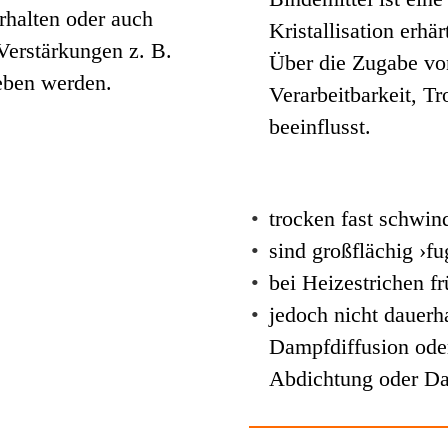
rhalten oder auch
Kristallisation erhär
Verstärkungen z. B.
Über die Zugabe von
geben werden.
Verarbeitbarkeit, T
beeinflusst.
•
trocken fast schwind
•
sind großflächig ›fu
•
bei Heizestrichen f
•
jedoch nicht dauerh
Dampfdiffusion oder
Abdichtung oder Da