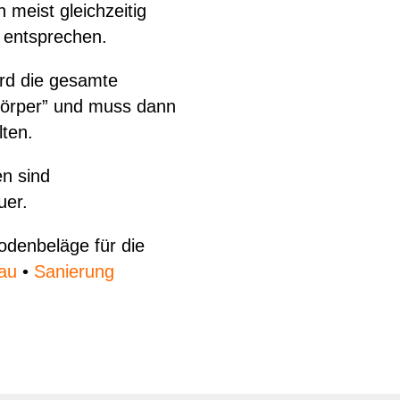
meist gleichzeitig
 entsprechen.
rd die gesamte
körper” und muss dann
lten.
n sind
uer.
odenbeläge für die
au
•
Sanierung