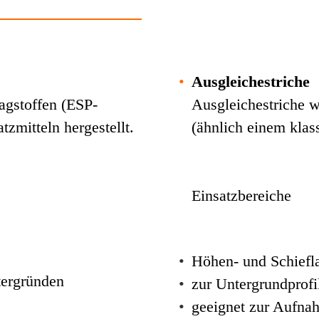
•
Ausgleichestriche
agstoffen (ESP-
Ausgleichestriche w
zmitteln hergestellt.
(ähnlich einem klas
Einsatzbereiche
•
Höhen- und Schiefl
tergründen
•
zur Untergrundprofil
•
geeignet zur Aufna