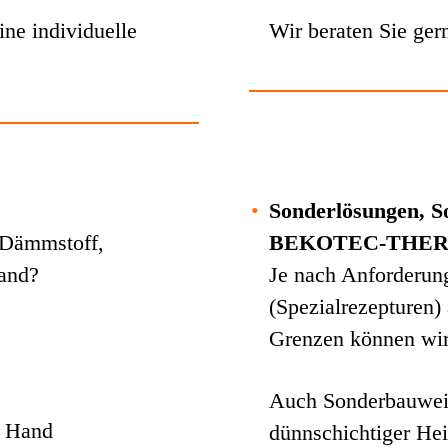
ne individuelle
Wir beraten Sie ger
•
Sonderlösungen, S
 Dämmstoff,
BEKOTEC-THE
Hand?
Je nach Anforderun
(Spezialrezepturen)
Grenzen können wir 
Auch Sonderbauweis
r Hand
dünnschichtiger He